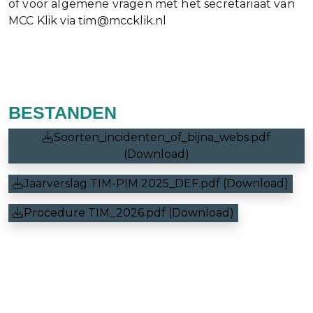
of voor algemene vragen met het secretariaat van
MCC Klik via tim@mccklik.nl
BESTANDEN
Soorten_incidenten_of_bijna_webs.pdf
(Download)
Jaarverslag TIM-PIM 2025_DEF.pdf (Download)
Procedure TIM_2026.pdf (Download)