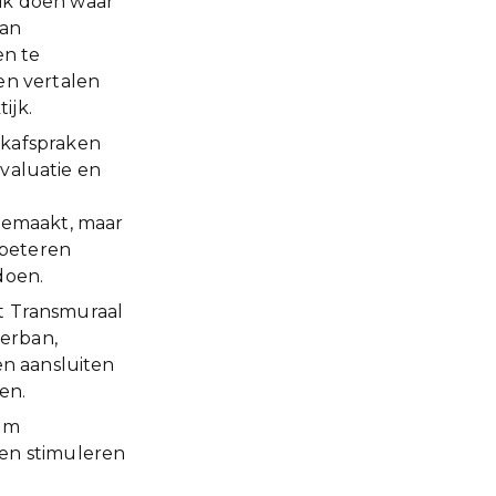
lik doen waar
aan
en te
en vertalen
ijk.
rkafspraken
evaluatie en
gemaakt, maar
rbeteren
doen.
et Transmuraal
erban,
en aansluiten
en.
rom
en stimuleren