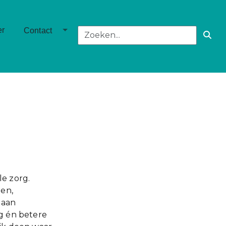
own
Toggle Dropdown
er
Contact
le zorg.
ten,
 aan
g én betere