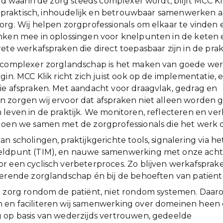
ijd waarin de zorg steeds complexer wordt, blijft MCC K
is: praktisch, inhoudelijk en betrouwbaar samenwerken 
org. Wij helpen zorgprofessionals om elkaar te vinden 
nken mee in oplossingen voor knelpunten in de keten 
ete werkafspraken die direct toepasbaar zijn in de prakt
s complexer zorglandschap is het maken van goede we
gin. MCC Klik richt zich juist ook op de implementatie, 
ie afspraken. Met aandacht voor draagvlak, gedrag en
 zorgen wij ervoor dat afspraken niet alleen worden 
 leven in de praktijk. We monitoren, reflecteren en ve
doen we samen met de zorgprofessionals die het werk 
n scholingen, praktijkgerichte tools, signalering via h
eldpunt (TIM), en nauwe samenwerking met onze acht
r een cyclisch verbeterproces. Zo blijven werkafsprak
derende zorglandschap én bij de behoeften van patiënt
n zorg rondom de patiënt, niet rondom systemen. Daa
 en faciliteren wij samenwerking over domeinen heen 
 op basis van wederzijds vertrouwen, gedeelde