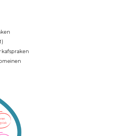
aken
M)
erkafspraken
domeinen