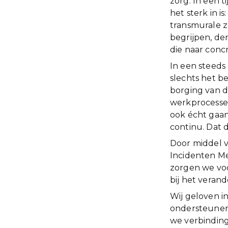
zorg. In een t
het sterk in 
transmurale z
begrijpen, de
die naar concr
In een steed
slechts het be
borging van d
werkprocessen
ook écht gaan
continu. Dat 
Door middel va
Incidenten M
zorgen we voo
bij het veran
Wij geloven i
ondersteunen
we verbinding