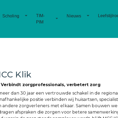
Toggle Dropdown
Toggle Dropd
TIM-
Leefstijlro
Scholing
Nieuws
Toggle Dropdown
PIM
CC Klik
 Verbindt zorgprofessionals, verbetert zorg
l meer dan 30 jaar een vertrouwde schakel in de regiona
afhankelijke positie verbinden wij huisartsen, specialis
n andere zorgverleners met elkaar. Samen bouwen we
dragen afspraken die zorgen voor betere samenwerkin