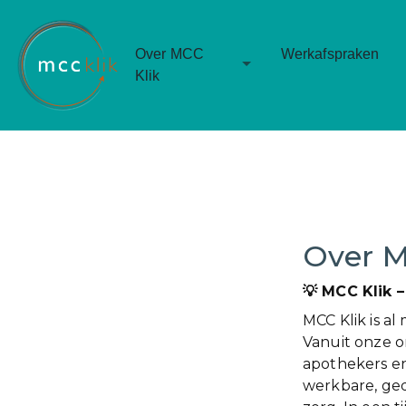
Over MCC
Werkafspraken
Toggle Dropdown
Klik
Over M
💡
MCC Klik –
MCC Klik is a
Vanuit onze on
apothekers e
werkbare, ge