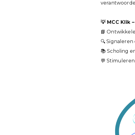
verantwoordel
💡
MCC Klik – 
📘 Ontwikkel
🔍 Signaleren
📚 Scholing e
💬 Stimuleren