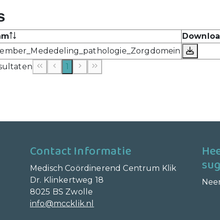
s
am
Downlo
ember_Mededeling_pathologie_Zorgdomein
esultaten
1
Contact Informatie
Hee
sug
Medisch Coördinerend Centrum Klik
Dr. Klinkertweg 18
Nee
8025 BS Zwolle
info@mccklik.nl