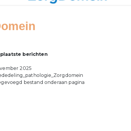
Domein
p
plaatste berichten
ovember 2025
edeling_pathologie_Zorgdomein
oegd bestand onderaan pagina