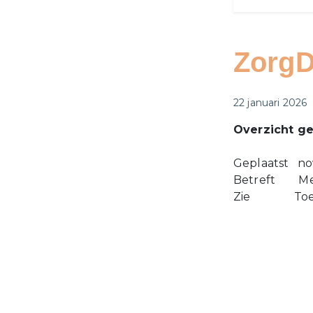
Zorg
Gepubliceerd o
22 januari 2026
Overzicht ge
Geplaatst n
Betreft Med
Zie Toegev