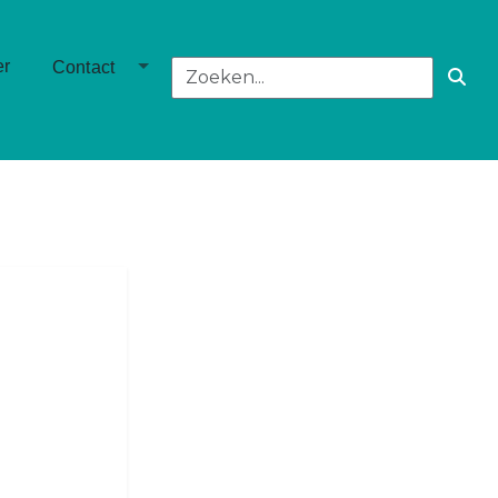
own
Toggle Dropdown
er
Contact