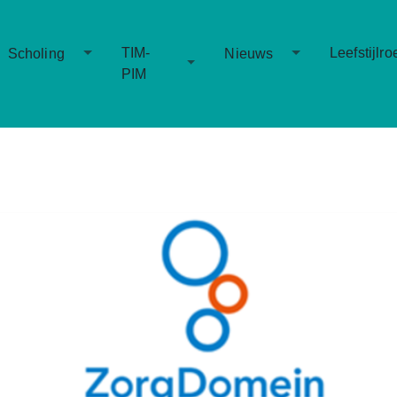
Toggle Dropdown
Toggle Dropd
TIM-
Leefstijlro
Scholing
Nieuws
Toggle Dropdown
PIM