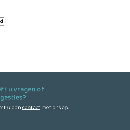
ad
ft u vragen of
gesties?
mt u dan
contact
met ons op.