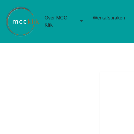
Over MCC
Werkafspraken
Toggle Dropdown
Klik