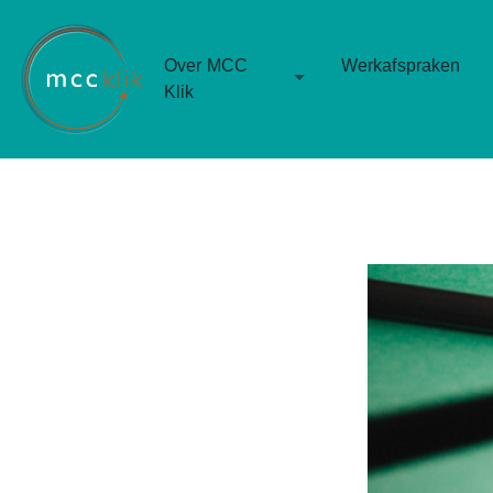
Over MCC
Werkafspraken
Toggle Dropdown
Klik