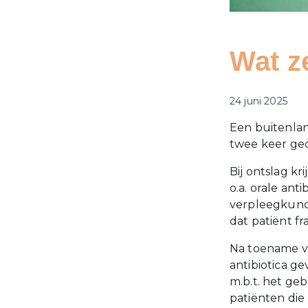
Wat z
Gepubliceerd o
24 juni 2025
Een buitenland
twee keer geo
Bij ontslag kri
o.a. orale ant
verpleegkundi
dat patiënt fr
Na toename va
antibiotica ge
m.b.t. het g
patiënten die 