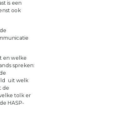
st is een
enst ook
 de
ommunicatie
kt en welke
lands spreken:
 de
ld uit welk
t de
welke tolk er
n de HASP-