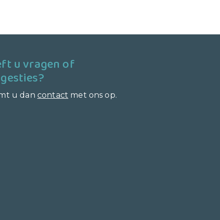
ft u vragen of
gesties?
mt u dan
contact
met ons op.