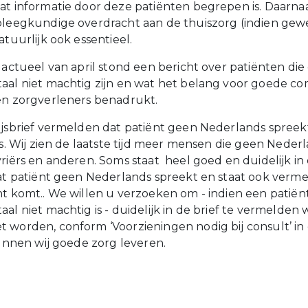
at informatie door deze patiënten begrepen is. Daarnaa
pleegkundige overdracht aan de thuiszorg (indien gew
atuurlijk ook essentieel.
 actueel van april stond een bericht over patiënten die
aal niet machtig zijn en wat het belang voor goede c
en zorgverleners benadrukt.
ijsbrief vermelden dat patiënt geen Nederlands spree
is. Wij zien de laatste tijd meer mensen die geen Neder
yriërs en anderen. Soms staat heel goed en duidelijk in
dat patiënt geen Nederlands spreekt en staat ook verme
nt komt.. We willen u verzoeken om - indien een patiën
al niet machtig is - duidelijk in de brief te vermelden 
 worden, conform ‘Voorzieningen nodig bij consult’ i
kunnen wij goede zorg leveren.