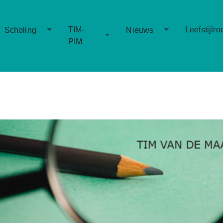
Toggle Dropdown
Toggle Dropd
TIM-
Leefstijlro
Scholing
Nieuws
Toggle Dropdown
PIM