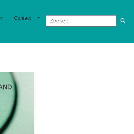
own
Toggle Dropdown
er
Contact