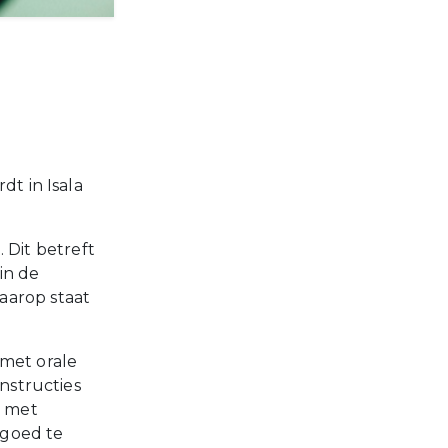
dt in Isala
. Dit betreft
 in de
aarop staat
 met orale
instructies
d met
 goed te