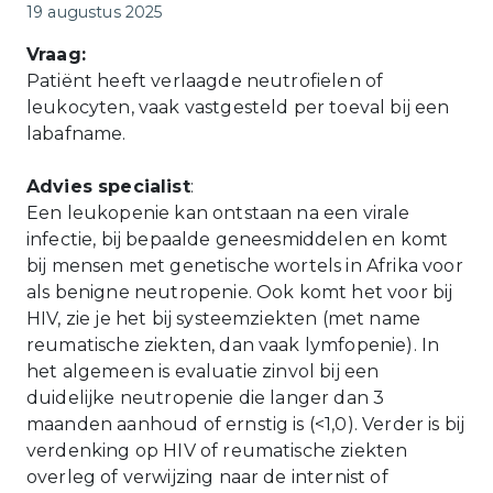
Gepubliceerd op
19 augustus 2025
Vraag:
Patiënt heeft verlaagde neutrofielen of
leukocyten, vaak vastgesteld per toeval bij een
labafname.
Advies specialist
:
Een leukopenie kan ontstaan na een virale
infectie, bij bepaalde geneesmiddelen en komt
bij mensen met genetische wortels in Afrika voor
als benigne neutropenie. Ook komt het voor bij
HIV, zie je het bij systeemziekten (met name
reumatische ziekten, dan vaak lymfopenie). In
het algemeen is evaluatie zinvol bij een
duidelijke neutropenie die langer dan 3
maanden aanhoud of ernstig is (<1,0). Verder is bij
verdenking op HIV of reumatische ziekten
overleg of verwijzing naar de internist of