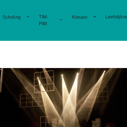
Toggle Dropdown
Toggle Dropd
TIM-
Leefstijlro
Scholing
Nieuws
Toggle Dropdown
PIM