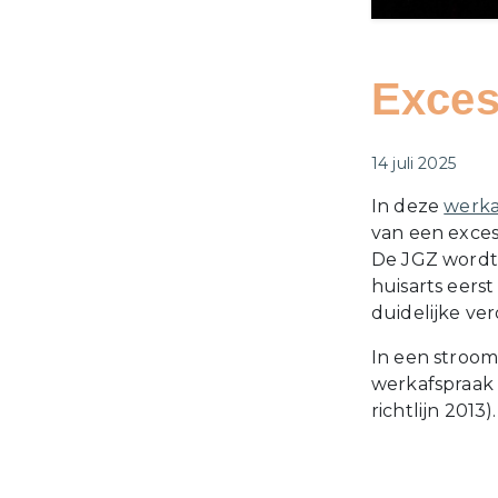
Exces
Gepubliceerd o
14 juli 2025
In deze
werka
van een exces
De JGZ wordt
huisarts eerst
duidelijke ve
In een stroo
werkafspraak
richtlijn 2013).