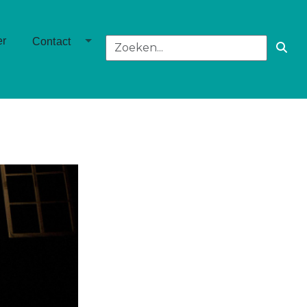
own
Toggle Dropdown
er
Contact