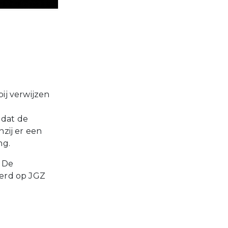
ij verwijzen
 dat de
nzij er een
ng.
 De
eerd op JGZ