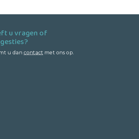
ft u vragen of
gesties?
mt u dan
contact
met ons op.