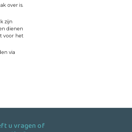
k over is.
k zijn
gen dienen
t voor het
en via
ft u vragen of