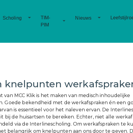
Toggle Dropdown
Toggle Dropd
TIM-
Leefstijlro
Scholing
Nieuws
Toggle Dropdown
PIM
 knelpunten werkafsprake
 van MCC Klik is het maken van medisch inhoudelijke
n. Goede bekendheid met de werkafspraken én een g
arvan is essentieel voor het naleven ervan. De Interlin
it bij de huisartsen te bereiken. Echter, niet alle werk
deld via de Interlinescholing. Om werkafspraken te 
 het belangrijk om knelpunten aan ons door te geven. 