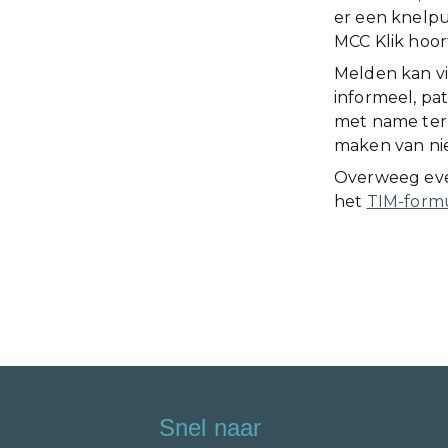
er een knelpu
MCC Klik hoor
Melden kan vi
informeel, pa
met name ter 
maken van ni
Overweeg even
het
TIM-formu
Snel naar