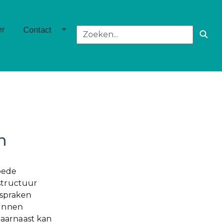
own
Toggle Dropdown
er
Contact
n
oede
estructuur
afspraken
kunnen
Daarnaast kan