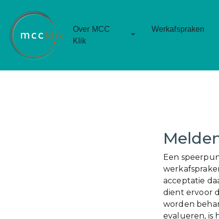
Over MCC
Werkafspraken
Toggle Dropdown
Klik
Melden
Een speerpunt
werkafsprake
acceptatie da
dient ervoor d
worden behan
evalueren, is