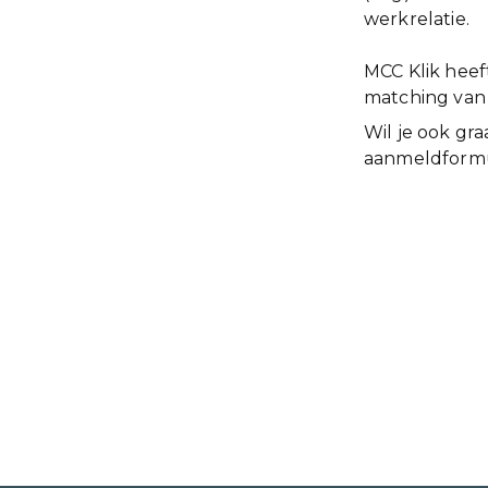
werkrelatie.
MCC Klik heef
matching van s
Wil je ook gr
aanmeldformul