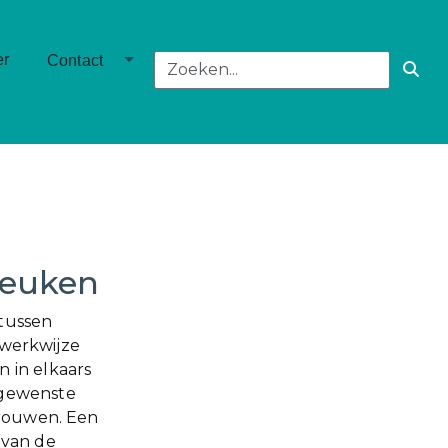
own
Toggle Dropdown
er
Contact
 Keuken
 tussen
n werkwijze
 in elkaars
 gewenste
trouwen. Een
 van de