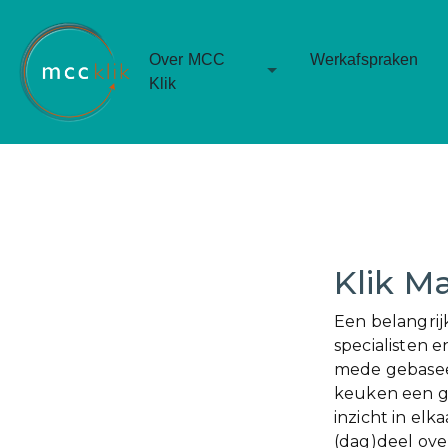
Over MCC
Werkafspraken
Toggle Dropdown
Klik
Klik M
Een belangrij
specialisten e
mede gebaseer
keuken een gr
inzicht in el
(dag)deel ove