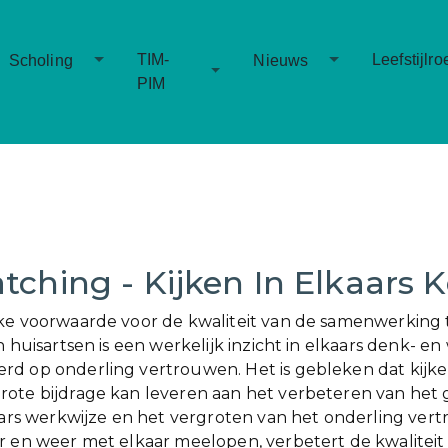
Toggle Dropdown
Toggle Dropd
TIM-
Leefstijlro
Scholing
Nieuws
Toggle Dropdown
PIM
atching - Kijken In Elkaars
ke voorwaarde voor de kwaliteit van de samenwerking
n huisartsen is een werkelijk inzicht in elkaars denk- e
d op onderling vertrouwen. Het is gebleken dat kijken
ote bijdrage kan leveren aan het verbeteren van het
kaars werkwijze en het vergroten van het onderling ver
r en weer met elkaar meelopen, verbetert de kwaliteit