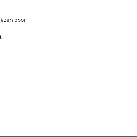
blazen door
t
.