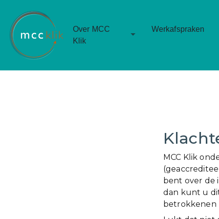
Over MCC
Werkafspraken
Toggle Dropdown
Klik
Klacht
MCC Klik onde
(geaccreditee
bent over de 
dan kunt u di
betrokkenen 