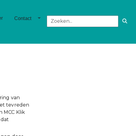
own
Toggle Dropdown
er
Contact
ring van
iet tevreden
n MCC Klik
 dat