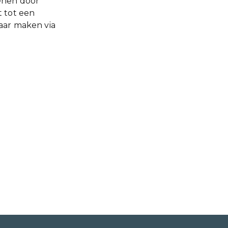
ienen door
et tot een
baar maken via