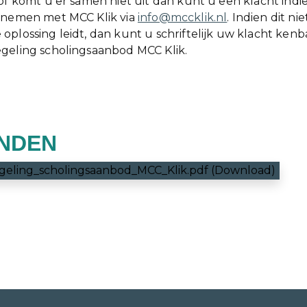
 of komt u er samen niet uit dan kunt u een klacht ind
 nemen met MCC Klik via
info@mccklik.nl
. Indien dit ni
oplossing leidt, dan kunt u schriftelijk uw klacht ken
geling scholingsaanbod MCC Klik.
NDEN
geling_scholingsaanbod_MCC_Klik.pdf (Download)