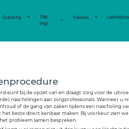
Toggle Dropdown
Toggle Dropd
TIM-
Leefstijlro
Scholing
Nieuws
Toggle Dropdown
PIM
enprocedure
rsteunt bij de opzet van en draagt zorg voor de uitvoe
rde) nascholingen aan zorgprofessionals. Wanneer u n
inhoud of de gang van zaken tijdens een nascholing va
t het beste direct kenbaar maken. Bij voorkeur zien we
het probleem samen bespreken.