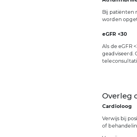
Bij patiënten 
worden opgeti
eGFR <30
Als de eGFR <
geadviseerd. 
teleconsultati
Overleg 
Cardioloog
Verwijs bij p
of behandeling