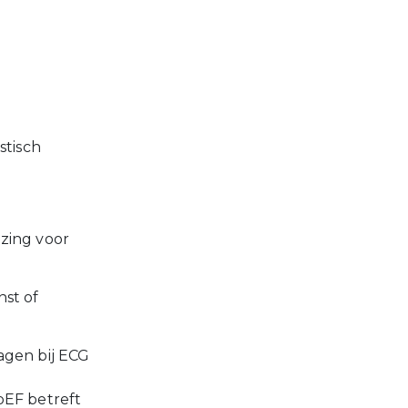
stisch
zing voor
nst of
agen bij ECG
pEF betreft