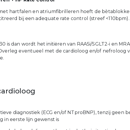
met hartfalen en atriumfibrilleren hoeft de bètablokker
treerd bij een adequate rate control (streef <110bpm).
30 is dan wordt het initiëren van RAASi/SGLT2-i en MRA
Overleg eventueel met de cardioloog en/of nefroloog v
e.
cardioloog
ositieve diagnostiek (ECG en/of NTproBNP), tenzij geen
 in eerste lijn gewenst is