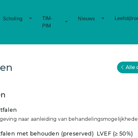
Toggle Dropdown
Toggle Dropd
TIM-
Leefstijlro
Scholing
Nieuws
Toggle Dropdown
PIM
len
Alle
en
tfalen
eving naar aanleiding van behandelingsmogelijkheden 
tfalen met behouden (preserved) LVEF (≥ 50%)