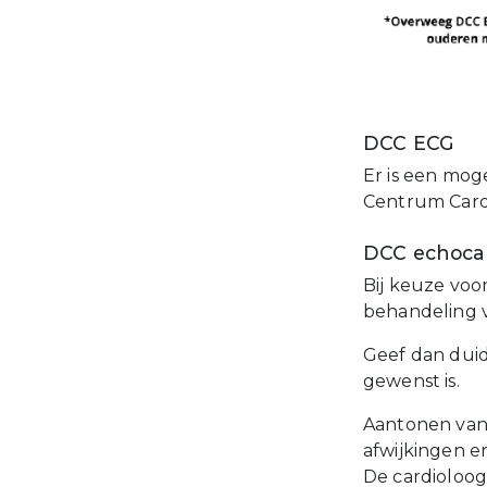
DCC ECG
Er is een mog
Centrum Cardi
DCC echocar
Bij keuze voo
behandeling va
Geef dan duid
gewenst is.
Aantonen van 
afwijkingen 
De cardioloog