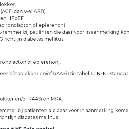
lokker.
 (ACEi dan wel ARB).
 en HFpEF:
spironolacton of eplerenon).
2-remmer bij patiënten die daar voor in aanmerking k
 richtlijn diabetes mellitus.
ironolacton of eplerenon).
treer bètablokker en/of RAASi (zie tabel 10 NHG-sta
lokker en/of RAASi en MRA.
emmer bij patiënten die daar voor in aanmerking kom
ichtlijn diabetes mellitus
eren + HF Rate control