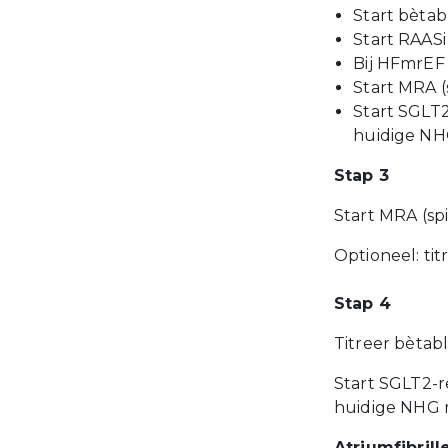
Start bètab
Start RAASi
Bij HFmrEF
Start MRA (
Start SGLT
huidige NHG
Stap 3
Start MRA (sp
Optioneel: ti
Stap 4
Titreer bètab
Start SGLT2-r
huidige NHG r
Atriumfibrill