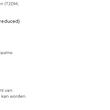
ten (T2DM,
 reduced)
opathie.
nt van
n kan worden.