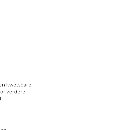
 en kwetsbare
oor verdere
d)