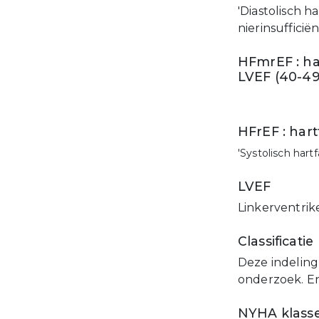
'Diastolisch 
nierinsufficiën
HFmrEF : ha
LVEF (40-4
HFrEF : har
'Systolisch hart
LVEF
Linkerventrike
Classificatie
Deze indeling
onderzoek. En
NYHA klasse