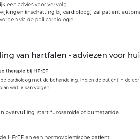
jk een advies voor vervolg.
fwijkingen (inschatting bij cardioloog) zal patiënt autom
rden via de poli cardiologie.
ng van hartfalen - adviezen voor hui
 therapie bij HFrEF
 de cardioloog met de behandeling. Indien de patiënt in de eerste 
plan wat je kan volgen:
an overvulling: start furosemide of bumetanide.
nde HFrEF en een normovolemische patiënt: