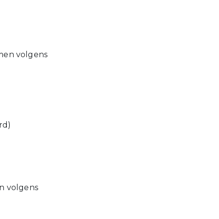
omen volgens
ndaard)
en volgens