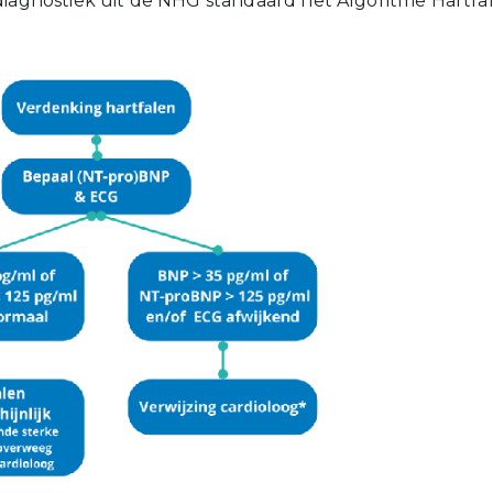
diagnostiek uit de NHG standaard het Algoritme Hartfa