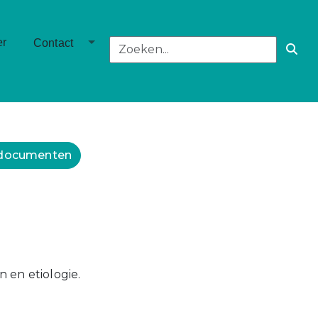
own
Toggle Dropdown
er
Contact
 documenten
en etiologie.