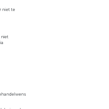
 niet te
 niet
ia
 behandelwens