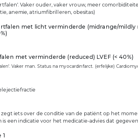
hartfalen'. Vaker ouder, vaker vrouw, meer comorbiditei
tie, anemie, atriumfibrilleren, obesitas)
rtfalen met licht verminderde (midrange/mildly
9%)
tfalen met verminderde (reduced) LVEF (< 40%)
falen'. Vaker man. Status na myocardinfarct. (erfelijke) Cardiomy
lejectiefractie
 zegt iets over de conditie van de patiënt op het mome
 is een indicatie voor het medicatie-advies dat gegeve
 1