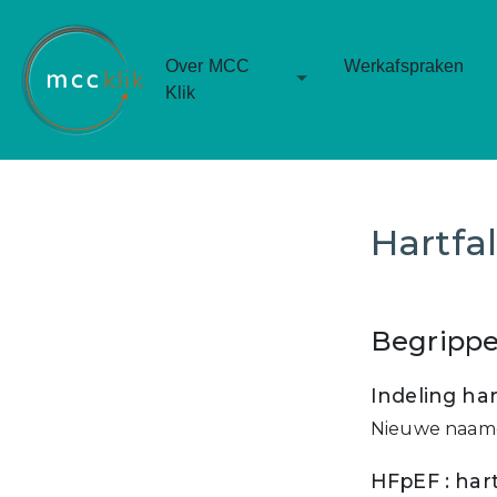
Over MCC
Werkafspraken
Toggle Dropdown
Klik
Hartfa
Begripp
Indeling har
Nieuwe naamg
HFpEF : har